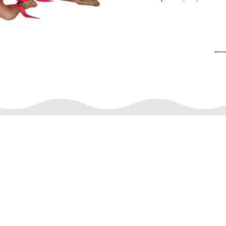
2.
Иван Деспотов
треньор и управител на клуба
Стаж: 35 години. Категория: най-