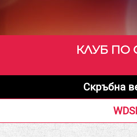
КЛУБ ПО 
Скръбна в
WDSF