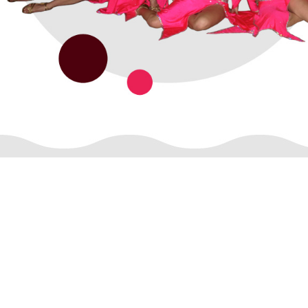
1.
Елена Деспотова
хореограф и главен треньор
Стаж: 35 години. Категория: най-
висока А. Хореограф на