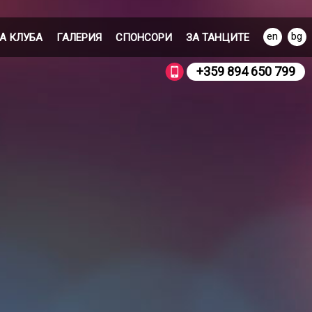
en
bg
А КЛУБА
ГАЛЕРИЯ
СПОНСОРИ
ЗА ТАНЦИТЕ
стория на клуба
Фото Галерия
История на танците
+359 894 650 799
ъде да тренираме
Формация Латина
реньори
Танцови двойки
ъстезателен правилник
Открит Турнир Русе
Видео Галерия