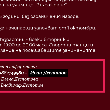
ата на училище „Възраждане”.
 години, без ограничения нагоре.
за начинаещи започват от 1 октомври.
възрастни - всеки вторник и
19:00 до 20:00 часа. Спортни танци и
елание на посещаващите заниманията.
елна информация:
Иван Деспотов
0887749580
–
 Елена Деспотова
 Владимир Деспотов