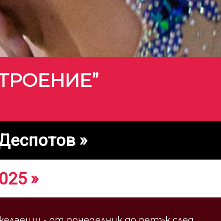
СТРОЕНИЕ”
Деспотов »
025 »
желаещи - от понеделник до петък след