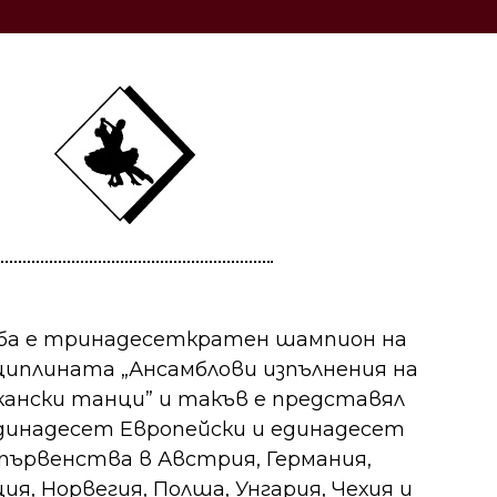
ба е тринадесеткратен шампион на
циплината „Ансамблови изпълнения на
ански танци” и такъв е представял
единадесет Европейски и единадесет
първенства в Австрия, Германия,
я, Норвегия, Полша, Унгария, Чехия и