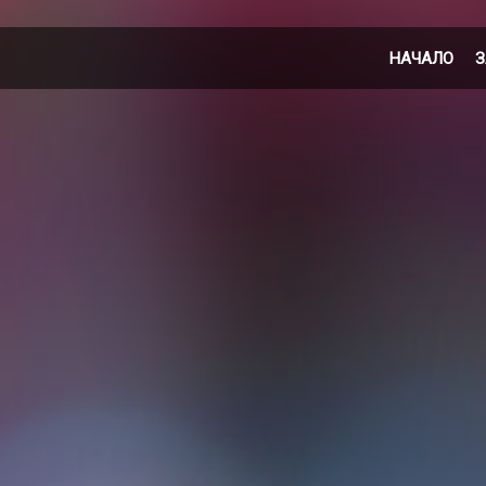
НАЧАЛО
З
И
К
Т
С