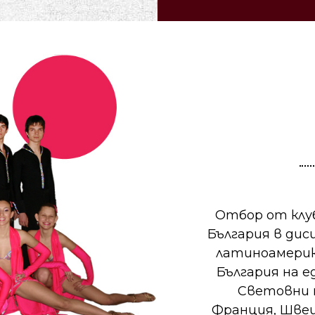
Отбор от клу
България в дис
латиноамерик
България на 
Световни 
Франция, Швеци