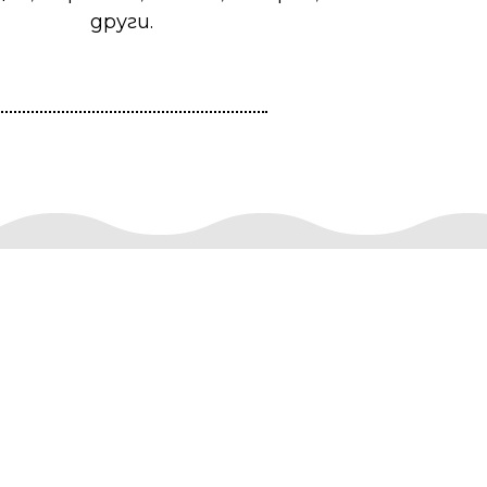
други.
3.
Владимир Деспотов
треньор
Стаж като състезател – 14 години,
като треньор – 20 години.