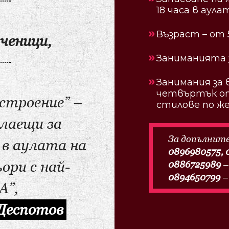
18 часа в аул
Възраст – от 5
ченици,
Заниманията 
Занимания за 
четвъртък от 
строение” –
стилове по ж
елаещи за
За допълнит
 в аулата на
0896980575, 
ори с най-
0886725989
–
0894650799
–
А”,
Деспотов